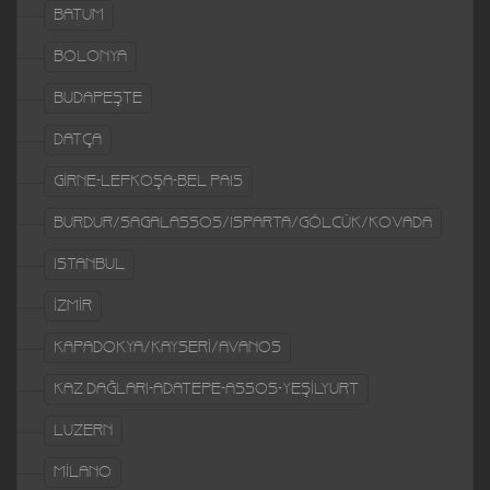
BATUM
BOLONYA
BUDAPEŞTE
DATÇA
GİRNE-LEFKOŞA-BEL PAIS
BURDUR/SAGALASSOS/ISPARTA/GÖLCÜK/KOVADA
ISTANBUL
İZMİR
KAPADOKYA/KAYSERİ/AVANOS
KAZ DAĞLARI-ADATEPE-ASSOS-YEŞİLYURT
LUZERN
MİLANO